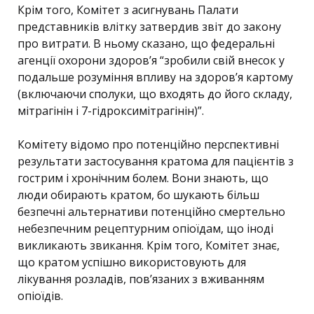
Крім того, Комітет з асигнувань Палати
представників влітку затвердив звіт до закону
про витрати. В ньому сказано, що федеральні
агенції охорони здоров’я “зробили свій внесок у
подальше розуміння впливу на здоров’я картому
(включаючи сполуки, що входять до його складу,
мітрагінін і 7-гідроксимітрагінін)”.
Комітету відомо про потенційно перспективні
результати застосування кратома для пацієнтів з
гострим і хронічним болем. Вони знають, що
люди обирають кратом, бо шукають більш
безпечні альтернативи потенційно смертельно
небезпечним рецептурним опіоїдам, що іноді
викликають звикання. Крім того, Комітет знає,
що кратом успішно використовують для
лікування розладів, пов’язаних з вживанням
опіоїдів.