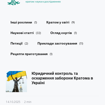
Інші рослини
Кратом у світі
(1)
(9)
Наукові статті
Огляд сортів
(32)
(1)
Петиції
Приклади застосування
(2)
(11)
Рецепти приготування
(1)
Юридичний контроль та
оскарження заборони Кратома в
Україні
14.10.2025
2 min