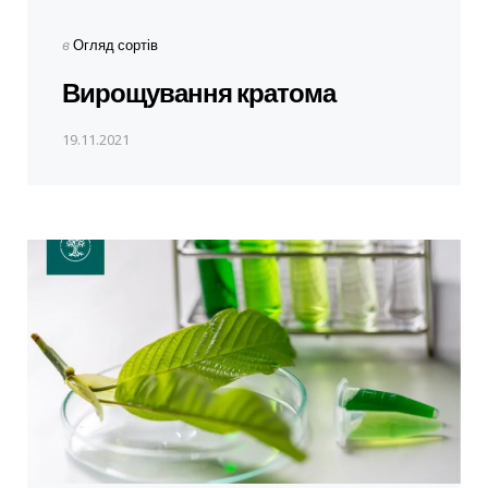
Опубліковано
в
Огляд сортів
в
Вирощування кратома
19.11.2021
Next Post