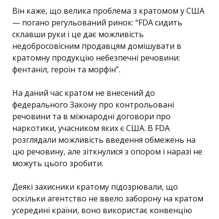
Він каже, що велика проблема з кратомом у США
— погано регульований ринок: “FDA сидить
склавши руки і це дає можливість
недобросовісним продавцям домішувати в
кратомну продукцію небезпечні речовини:
фентаніл, героїн та морфін”.
На даний час кратом не внесений до
федерального Закону про контрольовані
речовини та в міжнародні договори про
наркотики, учасником яких є США. В FDA
розглядали можливість введення обмежень на
цю речовину, але зіткнулися з опором і наразі не
можуть цього зробити.
Деякі захисники кратому підозрювали, що
оскільки агентство не ввело заборону на кратом
усередині країни, воно використає конвенцію