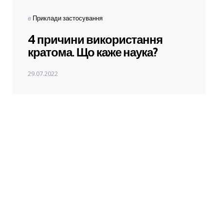
Опубліковано
в
Приклади застосування
в
4 причини використання
кратома. Що каже наука?
29.07.2022