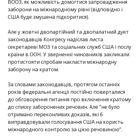
ВООЗ, як можливість домогтися запровадження
заборони на міжнародному рівні (відповідно і
США буде змушена підкоритися).
Але у жовтні двопартійний та двопалатний дует
законодавців Конгресу надіслав листа
секретареві МОЗ та соціальних служб США і послу
країни в ООН. У зверненні чиновників закликали
протистояти спробам накласти міжнародну
заборону на кратом.
За словами законодавців, протягом останніх
років федеральні агенції постійно поверталися
до обговорення питання про включення кратому
до списку заборонених речовин. Але “не було
отримано переконливих доказів, які б
виправдовували голосування США на користь
міжнародного контролю за цією речовиною”.