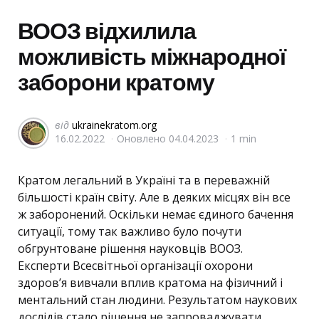
в
ВООЗ відхилила
можливість міжнародної
заборони кратому
Запис
від
ukrainekratom.org
16.02.2022
Оновлено
04.04.2023
1 min
від
Кратом легальний в Україні та в переважній
більшості країн світу. Але в деяких місцях він все
ж заборонений. Оскільки немає єдиного бачення
ситуації, тому так важливо було почути
обгрунтоване рішення науковців ВООЗ.
Експерти Всесвітньої організації охорони
здоров’я вивчали вплив кратома на фізичний і
ментальний стан людини. Результатом наукових
дослідів стало рішення не запроваджувати